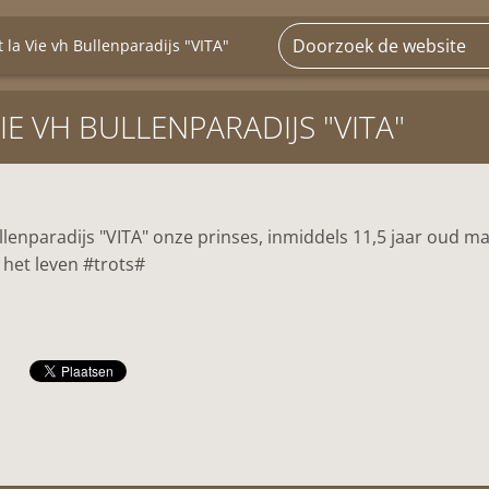
t la Vie vh Bullenparadijs "VITA"
VIE VH BULLENPARADIJS "VITA"
ullenparadijs "VITA" onze prinses, inmiddels 11,5 jaar oud m
n het leven #trots#