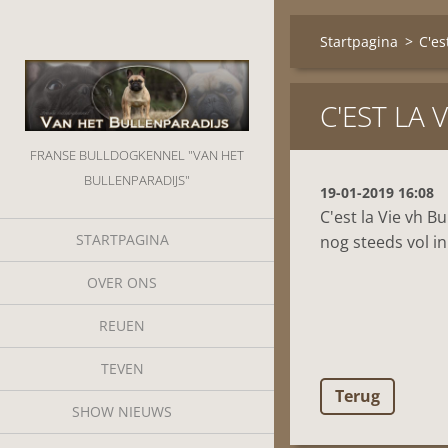
Startpagina
>
C'es
C'EST LA 
FRANSE BULLDOGKENNEL "VAN HET
BULLENPARADIJS"
19-01-2019 16:08
C'est la Vie vh B
STARTPAGINA
nog steeds vol i
OVER ONS
REUEN
TEVEN
Terug
SHOW NIEUWS