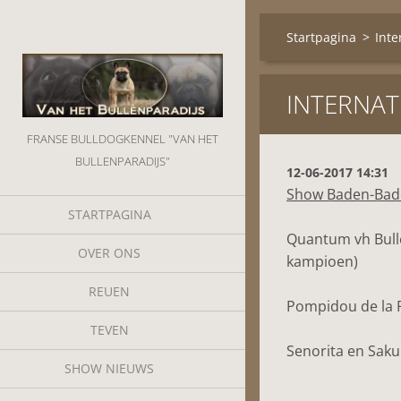
Startpagina
>
Inte
INTERNAT
FRANSE BULLDOGKENNEL "VAN HET
BULLENPARADIJS"
12-06-2017 14:31
Show Baden-Bade
STARTPAGINA
Quantum vh Bull
OVER ONS
kampioen)
REUEN
Pompidou de la P
TEVEN
Senorita en Saku
SHOW NIEUWS