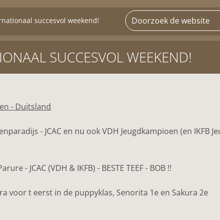
rnationaal succesvol weekend!
IONAAL SUCCESVOL WEEKEND!
n - Duitsland
enparadijs - JCAC en nu ook VDH Jeugdkampioen (en IKFB J
arure - JCAC (VDH & IKFB) - BESTE TEEF - BOB !!
ra voor t eerst in de puppyklas, Senorita 1e en Sakura 2e