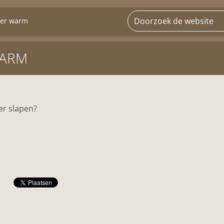
ker warm
WARM
er slapen?