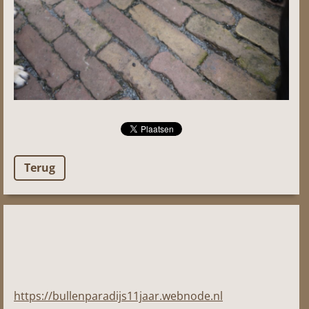
Terug
https://bullenparadijs11jaar.webnode.nl