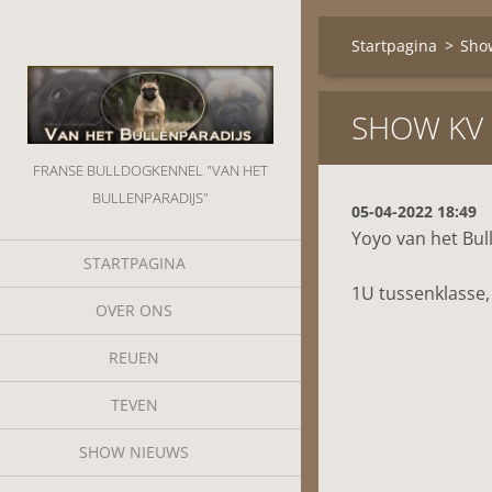
Startpagina
>
Sho
SHOW KV 
FRANSE BULLDOGKENNEL "VAN HET
BULLENPARADIJS"
05-04-2022 18:49
Yoyo van het Bul
STARTPAGINA
1U tussenklasse,
OVER ONS
REUEN
TEVEN
SHOW NIEUWS