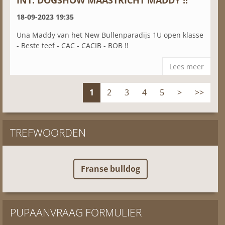
INT. DOGSHOW MAASTRICHT MADDY !!
18-09-2023 19:35
Una Maddy van het New Bullenparadijs 1U open klasse
- Beste teef - CAC - CACIB - BOB !!
Lees meer
1
2
3
4
5
>
>>
TREFWOORDEN
Franse bulldog
PUPAANVRAAG FORMULIER