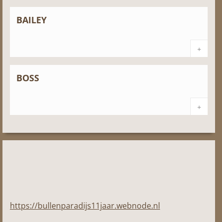
BAILEY
+
BOSS
+
https://bullenparadijs11jaar.webnode.nl