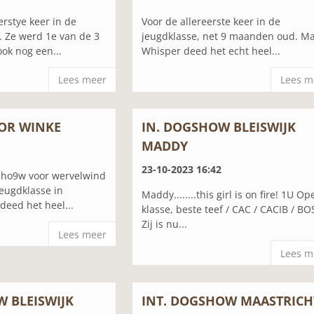
rstye keer in de
Voor de allereerste keer in de
 Ze werd 1e van de 3
jeugdklasse, net 9 maanden oud. M
ok nog een...
Whisper deed het echt heel...
Lees meer
Lees m
OR WINKE
IN. DOGSHOW BLEISWIJK
MADDY
23-10-2023 16:42
 sho9w voor wervelwind
jeugdklasse in
Maddy........this girl is on fire! 1U Op
deed het heel...
klasse, beste teef / CAC / CACIB / BO
Zij is nu...
Lees meer
Lees m
W BLEISWIJK
INT. DOGSHOW MAASTRICH