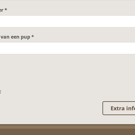
r *
 van een pup *
t