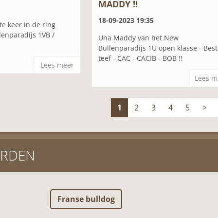
MADDY !!
18-09-2023 19:35
te keer in de ring
enparadijs 1VB /
Una Maddy van het New
Bullenparadijs 1U open klasse - Bes
teef - CAC - CACIB - BOB !!
Lees meer
Lees m
1
2
3
4
5
>
RDEN
Franse bulldog