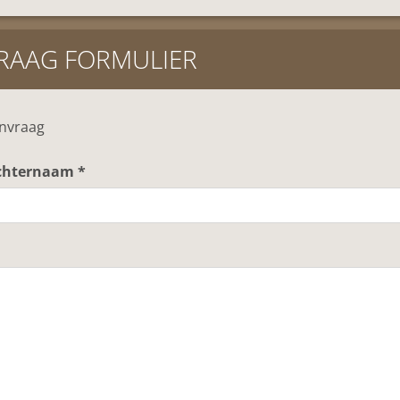
RAAG FORMULIER
nvraag
chternaam *